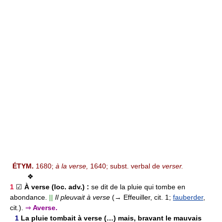
ÉTYM.
1680;
à la verse,
1640; subst. verbal de
verser.
❖
1
☑
À verse
(loc. adv.) :
se dit de la pluie qui tombe en
abondance.
||
Il pleuvait à verse
(→ Effeuiller, cit. 1;
fauberder
,
cit.).
⇒
Averse.
1
La pluie tombait à verse (…) mais, bravant le mauvais