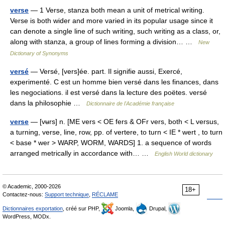
verse
— 1 Verse, stanza both mean a unit of metrical writing.
Verse is both wider and more varied in its popular usage since it
can denote a single line of such writing, such writing as a class, or,
along with stanza, a group of lines forming a division… …
New
Dictionary of Synonyms
versé
— Versé, [vers]ée. part. Il signifie aussi, Exercé,
experimenté. C est un homme bien versé dans les finances, dans
les negociations. il est versé dans la lecture des poëtes. versé
dans la philosophie …
Dictionnaire de l'Académie française
verse
— [vʉrs] n. [ME vers < OE fers & OFr vers, both < L versus,
a turning, verse, line, row, pp. of vertere, to turn < IE * wert , to turn
< base * wer > WARP, WORM, WARDS] 1. a sequence of words
arranged metrically in accordance with… …
English World dictionary
© Academic, 2000-2026
18+
Contactez-nous:
Support technique
,
RÉCLAME
Dictionnaires exportation
, créé sur PHP,
Joomla,
Drupal,
WordPress, MODx.