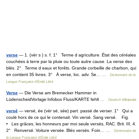
verse
— 1. (vèr s ) s. f. 1° Terme d agriculture. État des céréales
couchées à terre par la pluie ou toute autre cause. La verse des
blés. 2° Terme d eaux et forêts. Grande corbeille de charbon, qui
en contient 35 livres. 3° À verse, loc. adv. Se… …
Dictionnaire de la
Langue Française d'Émile Littré
Verse
— Die Verse am Bremecker Hammer in
LüdenscheidVorlage:Infobox Fluss/KARTE fehlt …
Deutsch Wikipedia
versé
— versé, ée (vèr sé, sée) part. passé de verser. 1° Qui a
coulé hors de ce qui le contenait. Vin versé. Sang versé. Fig.
• Les grâces, les honneurs par moi seule versés, RAC. Brit. III, 4.
2° Renversé. Voiture versée. Blés versés. Foin… …
Dictionnaire de
la Langue Française d'Émile Littré