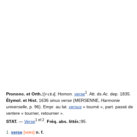
1
Prononc. et Orth.:
[
]. Homon.
verse
. Att. ds
Ac.
dep. 1835.
Étymol. et Hist.
1636
sinus verse
(MERSENNE,
Harmonie
universelle
, p. 96). Empr. au lat.
versus
« tourné », part. passé de
vertere
« tourner, retourner ».
1 et 2
STAT.
—
Verse
.
Fréq. abs. littér.:
95.
1.
verse
[vɛʀs]
n. f.