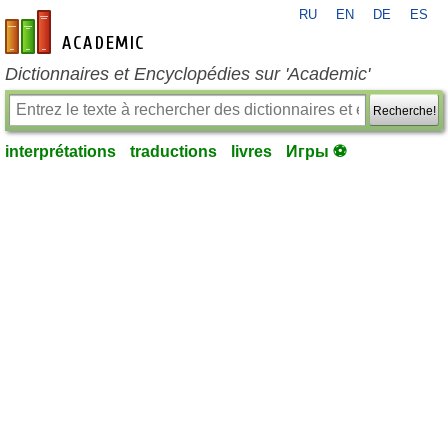
RU
EN
DE
ES
fr-academic.com
Dictionnaires et Encyclopédies sur 'Academic'
Recherche!
interprétations
traductions
livres
Игры ⚽