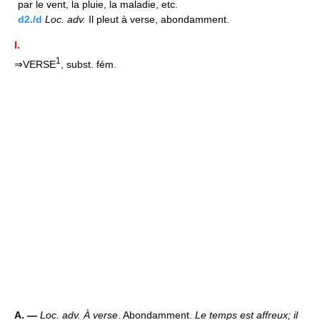
par le vent, la pluie, la maladie, etc.
d2./d
Loc.
adv.
Il pleut à verse, abondamment.
I.
1
⇒VERSE
, subst. fém.
A. —
Loc. adv.
À verse
. Abondamment.
Le temps est affreux; il