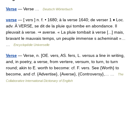
Verse
— Verse …
Deutsch Wörterbuch
verse
— [ vɛrs ] n. f. • 1680; à la verse 1640; de verser 1 ♦ Loc.
adv. À VERSE, se dit de la pluie qui tombe en abondance. Il
pleuvait à verse. ⇒ averse. « La pluie tombait à verse [...] mais,
bravant le mauvais temps, un peuple immense s acheminait »…
…
Encyclopédie Universelle
Verse
— Verse, n. [OE. vers, AS. fers, L. versus a line in writing,
and, in poetry, a verse, from vertere, versum, to turn, to turn
round; akin to E. worth to become: cf. F. vers. See {Worth} to
become, and cf. {Advertise}, {Averse}, {Controversy},… …
The
Collaborative International Dictionary of English