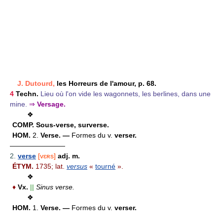
J. Dutourd,
les Horreurs de l'amour, p. 68.
4
Techn.
Lieu où l'on vide les wagonnets, les berlines, dans une
mine.
⇒
Versage.
❖
COMP.
Sous-verse, surverse.
HOM.
2.
Verse. —
Formes du v.
verser.
————————
2.
verse
[vɛʀs]
adj. m.
ÉTYM.
1735; lat.
versus
«
tourné
».
❖
♦
Vx.
||
Sinus verse.
❖
HOM.
1.
Verse. —
Formes du v.
verser.