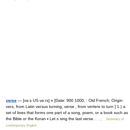
verse
— [və:s US və:rs] n [Date: 900 1000; : Old French; Origin:
vers, from Latin versus turning, verse , from vertere to turn ] 1.) a
set of lines that forms one part of a song, poem, or a book such as
the Bible or the Koran ▪ Let s sing the last verse… …
Dictionary of
contemporary English