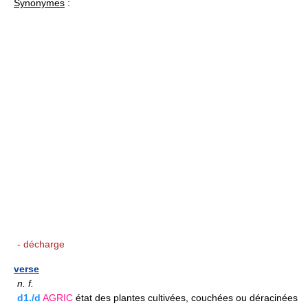
Synonymes
:
- décharge
verse
n.
f.
d1./d
AGRIC
état des plantes cultivées, couchées ou déracinées