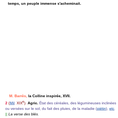
temps, un peuple immense s'acheminait.
M. Barrès,
la Colline inspirée, XVII.
e
2
(
Mil
. XIX
).
Agric.
État des céréales, des légumineuses inclinées
ou versées sur le sol, du fait des pluies, de la maladie (
piétin
),
etc
.
||
La verse des blés.