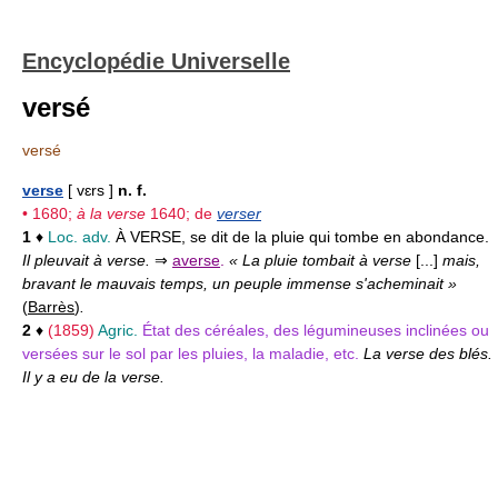
Encyclopédie Universelle
versé
versé
verse
[ vɛrs ]
n. f.
• 1680;
à la verse
1640; de
verser
1
♦
Loc. adv.
À VERSE,
se dit de la pluie qui tombe en abondance.
Il pleuvait à verse.
⇒
averse
.
« La pluie tombait à verse
[...]
mais,
bravant le mauvais temps, un peuple immense s'acheminait »
(
Barrès
)
.
2
♦
(1859)
Agric.
État des céréales, des légumineuses inclinées ou
versées sur le sol par les pluies, la maladie, etc.
La verse des blés.
Il y a eu de la verse.