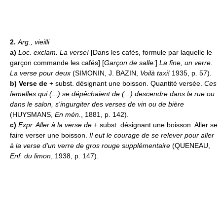
2.
Arg., vieilli
a)
Loc. exclam.
La verse!
[Dans les cafés, formule par laquelle le
garçon commande les cafés] [
Garçon de salle:
]
La fine, un verre.
La verse pour deux
(SIMONIN, J. BAZIN,
Voilà taxi!
1935, p. 57).
b)
Verse de
+ subst. désignant une boisson. Quantité versée.
Ces
femelles qui (...) se dépêchaient de (...) descendre dans la rue ou
dans le salon, s'ingurgiter des verses de vin ou de bière
(HUYSMANS,
En mén.
, 1881, p. 142).
c)
Expr.
Aller à la verse de
+ subst. désignant une boisson. Aller se
faire verser une boisson.
Il eut le courage de se relever pour aller
à la verse d'un verre de gros rouge supplémentaire
(QUENEAU,
Enf. du limon
, 1938, p. 147).