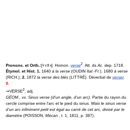
2
Prononc. et Orth.:
[
]. Homon.
verse
. Att. ds
Ac.
dep. 1718.
Étymol. et Hist. 1.
1640
à la verse
(OUDIN
Ital.-Fr.
); 1680
à verse
(RICH.);
2.
1872
la verse des blés
(LITTRÉ). Déverbal de
verser
.
II.
2
⇒VERSE
, adj.
GÉOM.
,
vx
.
Sinus verse (d'un angle, d'un arc)
. Partie du rayon du
cercle comprise entre l'arc et le pied du sinus.
Mais le sinus verse
d'un arc infiniment petit est égal au carré de cet arc, divisé par le
diamètre
(POISSON,
Mécan.
, t. 1, 1811, p. 387).